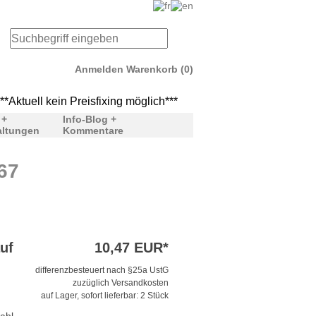
Anmelden
Warenkorb (0)
ktuell kein Preisfixing möglich***
***Aktuell kein Preisfixi
 +
Info-Blog +
altungen
Kommentare
67
uf
10,47 EUR*
differenzbesteuert nach §25a UstG
zuzüglich Versandkosten
auf Lager, sofort lieferbar: 2 Stück