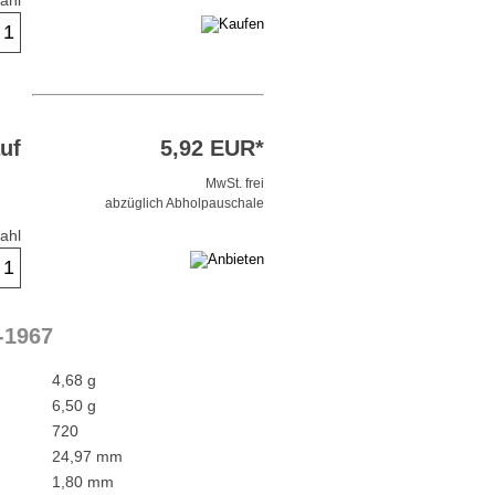
ahl
uf
5,92 EUR*
MwSt. frei
abzüglich Abholpauschale
ahl
-1967
4,68 g
6,50 g
720
24,97 mm
1,80 mm