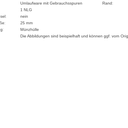
Umlaufware mit Gebrauchsspuren
Rand:
1 NLG
sel:
nein
ße:
25 mm
g:
Münzhülle
:
Die Abbildungen sind beispielhaft und können ggf. vom Ori