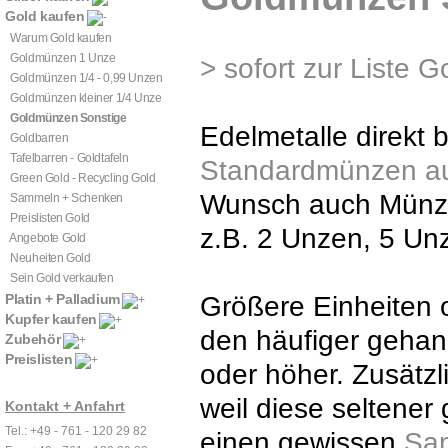
Gold kaufen
Warum Gold kaufen
Goldmünzen 1 Unze
> sofort zur Liste
Goldmünzen 1/4 - 0,99 Unzen
Goldmünzen kleiner 1/4 Unze
Goldmünzen Sonstige
Edelmetalle direkt 
Goldbarren
Tafelbarren - Goldtafeln
Standardmünzen au
Green Gold - Recycling Gold
Wunsch auch Münze
Sammeln + Schenken
Preislisten Gold
z.B. 2 Unzen, 5 Un
Angebote Gold
Neuheiten Gold
Sein Gold verkaufen
Platin + Palladium
Größere Einheiten 
Kupfer kaufen
den häufiger geha
Zubehör
Preislisten
oder höher. Zusätzl
weil diese seltene
Kontakt + Anfahrt
Tel.: +49 - 761 - 120 29 82
einen gewissen
Sa