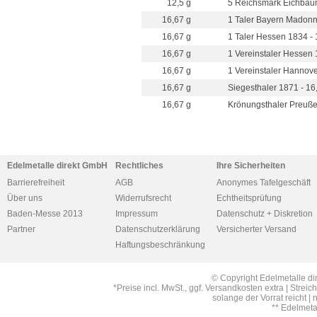
12,5 g
5 Reichsmark Eichbaum
16,67 g
1 Taler Bayern Madonne
16,67 g
1 Taler Hessen 1834 - 
16,67 g
1 Vereinstaler Hessen 
16,67 g
1 Vereinstaler Hannove
16,67 g
Siegesthaler 1871 - 16
16,67 g
Krönungsthaler Preuße
Edelmetalle direkt GmbH
Rechtliches
Ihre Sicherheiten
Barrierefreiheit
AGB
Anonymes Tafelgeschäft
Über uns
Widerrufsrecht
Echtheitsprüfung
Baden-Messe 2013
Impressum
Datenschutz + Diskretion
Partner
Datenschutzerklärung
Versicherter Versand
Haftungsbeschränkung
© Copyright Edelmetalle di
*Preise incl. MwSt., ggf. Versandkosten extra | Str
solange der Vorrat reicht |
** Edelmet