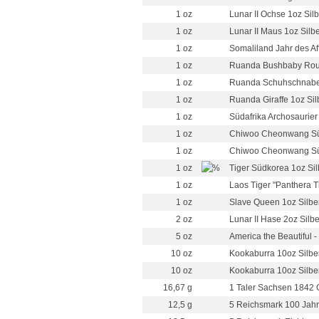
1 oz
Lunar II Ochse 1oz Silb
1 oz
Lunar II Maus 1oz Silb
1 oz
Somaliland Jahr des Af
1 oz
Ruanda Bushbaby Round
1 oz
Ruanda Schuhschnabel 
1 oz
Ruanda Giraffe 1oz Sil
1 oz
Südafrika Archosaurier
1 oz
Chiwoo Cheonwang Süd
1 oz
Chiwoo Cheonwang Süd
1 oz
Tiger Südkorea 1oz Sil
1 oz
Laos Tiger "Panthera Ti
1 oz
Slave Queen 1oz Silbe
2 oz
Lunar II Hase 2oz Silbe
5 oz
America the Beautiful -
10 oz
Kookaburra 10oz Silbe
10 oz
Kookaburra 10oz Silbe
16,67 g
1 Taler Sachsen 1842 G
12,5 g
5 Reichsmark 100 Jahr