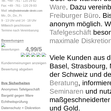
Tel.: +49 - 761 - 120 29 82
Ware
. Dazu vereinb
Fax: +49 - 761 - 120 29 83
Mail:
info@edelmetalle-direkt.com
Freiburger Büro
. B
Mo., Di., Do., Fr.
9 - 13 Uhr und 14 - 18 Uhr
anonym möglich. Wi
Mittwoch geschlossen
Tafelgeschäft
besond
Termine nach Vereinbarung
maximale Diskretio
Bewertungen
4,99/5
Viele Kunden aus d
Kundenmeinungen anzeigen
Basel, Strasbourg
Bewertung abgeben
der Schweiz und d
Beratung
, informie
Ihre Sicherheiten
Anonymes Tafelgeschäft
Seminaren
und nutz
Bargeld gegen Ware
maßgeschneiderte
Echtheitsprüfung
und Gold.
Datenschutz + Diskretion