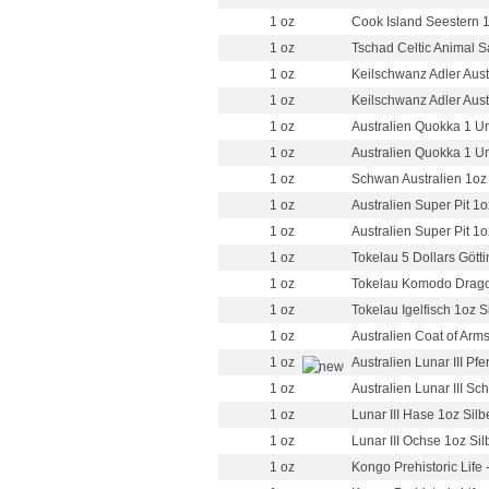
1 oz
Cook Island Seestern 1
1 oz
Tschad Celtic Animal S
1 oz
Keilschwanz Adler Aust
1 oz
Keilschwanz Adler Aust
1 oz
Australien Quokka 1 Un
1 oz
Australien Quokka 1 Un
1 oz
Schwan Australien 1oz 
1 oz
Australien Super Pit 1o
1 oz
Australien Super Pit 1o
1 oz
Tokelau 5 Dollars Gött
1 oz
Tokelau Komodo Dragon
1 oz
Tokelau Igelfisch 1oz S
1 oz
Australien Coat of Arm
1 oz
Australien Lunar III Pfe
1 oz
Australien Lunar III Sch
1 oz
Lunar III Hase 1oz Silb
1 oz
Lunar III Ochse 1oz Sil
1 oz
Kongo Prehistoric Life 