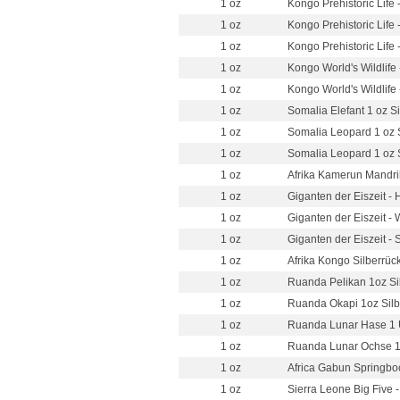
1 oz
Kongo Prehistoric Life 
1 oz
Kongo Prehistoric Life 
1 oz
Kongo Prehistoric Life -
1 oz
Kongo World's Wildlife
1 oz
Kongo World's Wildlife 
1 oz
Somalia Elefant 1 oz Si
1 oz
Somalia Leopard 1 oz S
1 oz
Somalia Leopard 1 oz S
1 oz
Afrika Kamerun Mandril
1 oz
Giganten der Eiszeit - 
1 oz
Giganten der Eiszeit - 
1 oz
Giganten der Eiszeit - 
1 oz
Afrika Kongo Silberrück
1 oz
Ruanda Pelikan 1oz Sil
1 oz
Ruanda Okapi 1oz Silbe
1 oz
Ruanda Lunar Hase 1 U
1 oz
Ruanda Lunar Ochse 1 U
1 oz
Africa Gabun Springboc
1 oz
Sierra Leone Big Five 