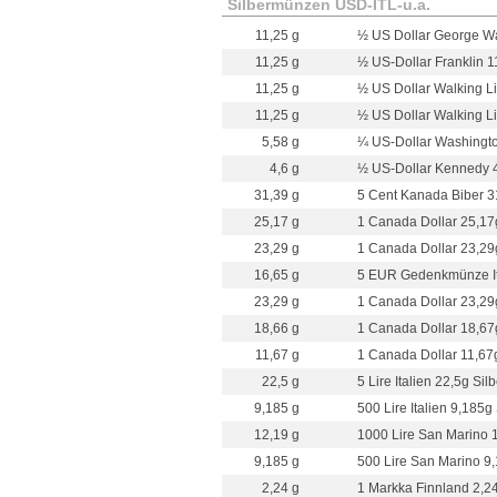
Silbermünzen USD-ITL-u.a.
11,25 g
½ US Dollar George Wa
11,25 g
½ US-Dollar Franklin 1
11,25 g
½ US Dollar Walking Li
11,25 g
½ US Dollar Walking Lib
5,58 g
¼ US-Dollar Washingto
4,6 g
½ US-Dollar Kennedy 4
31,39 g
5 Cent Kanada Biber 3
25,17 g
1 Canada Dollar 25,17g
23,29 g
1 Canada Dollar 23,29g
16,65 g
5 EUR Gedenkmünze Ita
23,29 g
1 Canada Dollar 23,29g
18,66 g
1 Canada Dollar 18,67g
11,67 g
1 Canada Dollar 11,67g
22,5 g
5 Lire Italien 22,5g Sil
9,185 g
500 Lire Italien 9,185g
12,19 g
1000 Lire San Marino 1
9,185 g
500 Lire San Marino 9,
2,24 g
1 Markka Finnland 2,24