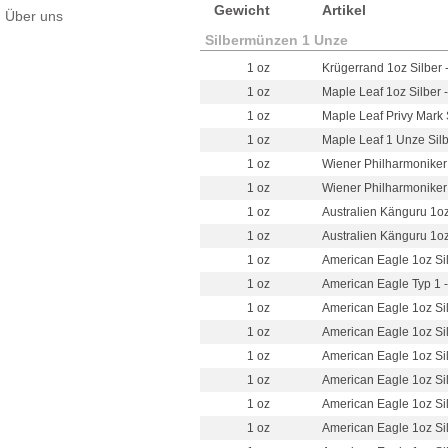
Gewicht
Artikel
Über uns
Silbermünzen 1 Unze
1 oz
Krügerrand 1oz Silber 
1 oz
Maple Leaf 1oz Silber 
1 oz
Maple Leaf Privy Mark 
1 oz
Maple Leaf 1 Unze Silbe
1 oz
Wiener Philharmoniker 1
1 oz
Wiener Philharmoniker 1
1 oz
Australien Känguru 1oz
1 oz
Australien Känguru 1oz
1 oz
American Eagle 1oz Sil
1 oz
American Eagle Typ 1 -
1 oz
American Eagle 1oz Sil
1 oz
American Eagle 1oz Sil
1 oz
American Eagle 1oz Sil
1 oz
American Eagle 1oz Sil
1 oz
American Eagle 1oz Sil
1 oz
American Eagle 1oz Sil