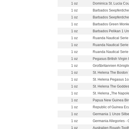
1 oz
Dominica St. Lucia Cou
1 oz
Barbados Seepferdchen
1 oz
Barbados Seepferdchen
1 oz
Barbados Green Monkey
1 oz
Barbados Pelikan 1 Un
1 oz
Ruanda Nautical Serie -
1 oz
Ruanda Nautical Serie 
1 oz
Ruanda Nautical Serie -
1 oz
Pegasus British Virgin 
1 oz
Großbritannien Königli
1 oz
St. Helena The Boston 
1 oz
St. Helena Pegasus 1oz
1 oz
St. Helena The Goddess
1 oz
St. Helena „The Napole
1 oz
Papua New Guinea Bird
1 oz
Republic of Guinea Ecuat
1 oz
Germania 1 Unze Silbe
1 oz
Germania Allegories - G
1 oz
Australien Rough-Tooth