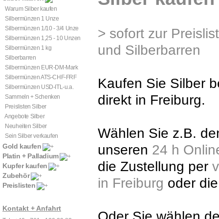
Warum Silber kaufen
Silbermünzen 1 Unze
Silbermünzen 1/10 - 3/4 Unze
> sofort zur Preisli
Silbermünzen 1,25 - 10 Unzen
und Silberbarren
Silbermünzen 1 kg
Silberbarren
Silbermünzen EUR-DM-Mark
Silbermünzen ATS-CHF-FRF
Kaufen Sie Silber b
Silbermünzen USD-ITL-u.a.
direkt in Freiburg.
Sammeln + Schenken
Preislisten Silber
Angebote Silber
Neuheiten Silber
Wählen Sie z.B. d
Sein Silber verkaufen
Gold kaufen
unseren
24 h Onlin
Platin + Palladium
die Zustellung per
v
Kupfer kaufen
Zubehör
in Freiburg
oder di
Preislisten
Kontakt + Anfahrt
Oder Sie wählen de