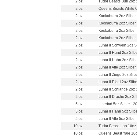
2 oz
Tudor Beasts Bull 2oz 
2 oz
Queens Beasts White G
2 oz
Kookaburra 2oz Silber 
2 oz
Kookaburra 2oz Silber 
2 oz
Kookaburra 2oz Silber 
2 oz
Kookaburra 2oz Silber
2 oz
Lunar II Schwein 2oz S
2 oz
Lunar II Hund 2oz Silb
2 oz
Lunar II Hahn 2oz Silb
2 oz
Lunar II Affe 2oz Silber
2 oz
Lunar II Ziege 2oz Silb
2 oz
Lunar II Pferd 2oz Silb
2 oz
Lunar II Schlange 2oz 
2 oz
Lunar II Drache 2oz Sil
5 oz
Libertad 5oz Silber - 2
5 oz
Lunar II Hahn 5oz Silb
5 oz
Lunar II Affe 5oz Silber
10 oz
Tudor Beast Lion 10oz 
10 oz
Queens Beast Yale 10o