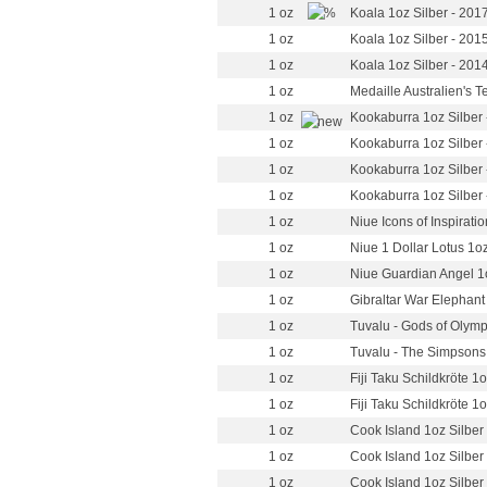
1 oz
Koala 1oz Silber - 201
1 oz
Koala 1oz Silber - 201
1 oz
Koala 1oz Silber - 201
1 oz
Medaille Australien's T
1 oz
Kookaburra 1oz Silber 
1 oz
Kookaburra 1oz Silber 
1 oz
Kookaburra 1oz Silber 
1 oz
Kookaburra 1oz Silber 
1 oz
Niue Icons of Inspiratio
1 oz
Niue 1 Dollar Lotus 1oz
1 oz
Niue Guardian Angel 1o
1 oz
Gibraltar War Elephant
1 oz
Tuvalu - Gods of Olymp
1 oz
Tuvalu - The Simpsons
1 oz
Fiji Taku Schildkröte 1o
1 oz
Fiji Taku Schildkröte 1
1 oz
Cook Island 1oz Silber
1 oz
Cook Island 1oz Silber
1 oz
Cook Island 1oz Silber