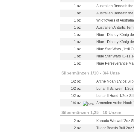
1 oz
Australien Beneath the 
1 oz
Australien Beneath the 
1 oz
Wildflowers of Australi
1 oz
Australien Antartic Terr
1 oz
Niue - Disney König de
1 oz
Niue - Disney König der
1 oz
Niue Star Wars „Jedi Or
1 oz
Niue Star Wars IG-11 1
1 oz
Niue Perseverance Mar
Silbermünzen 1/10 - 3/4 Unze
1/2 oz
Arche Noah 1/2 oz Silb
1/2 oz
Lunar II Schwein 1/2oz 
1/2 oz
Lunar II Hund 1/2oz Sil
1/4 oz
Armenien Arche Noah 1/
Silbermünzen 1,25 - 10 Unzen
2 oz
Kanada Werwolf 2oz Si
2 oz
Tudor Beasts Bull 2oz 