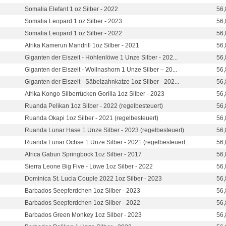
Somalia Elefant 1 oz Silber - 2022
56,
Somalia Leopard 1 oz Silber - 2023
56,
Somalia Leopard 1 oz Silber - 2022
56,
Afrika Kamerun Mandrill 1oz Silber - 2021
56,
Giganten der Eiszeit - Höhlenlöwe 1 Unze Silber - 202...
56,
Giganten der Eiszeit - Wollnashorn 1 Unze Silber – 20...
56,
Giganten der Eiszeit - Säbelzahnkatze 1oz Silber - 202...
56,
Afrika Kongo Silberrücken Gorilla 1oz Silber - 2023
56,
Ruanda Pelikan 1oz Silber - 2022 (regelbesteuert)
56,
Ruanda Okapi 1oz Silber - 2021 (regelbesteuert)
56,
Ruanda Lunar Hase 1 Unze Silber - 2023 (regelbesteuert)
56,
Ruanda Lunar Ochse 1 Unze Silber - 2021 (regelbesteuert...
56,
Africa Gabun Springbock 1oz Silber - 2017
56,
Sierra Leone Big Five - Löwe 1oz Silber - 2022
56,
Dominica St. Lucia Couple 2022 1oz Silber - 2023
56,
Barbados Seepferdchen 1oz Silber - 2023
56,
Barbados Seepferdchen 1oz Silber - 2022
56,
Barbados Green Monkey 1oz Silber - 2023
56,