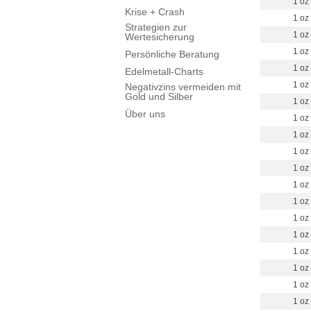
1 oz
Krise + Crash
1 oz
Strategien zur
1 oz
Wertesicherung
1 oz
Persönliche Beratung
1 oz
Edelmetall-Charts
1 oz
Negativzins vermeiden mit
Gold und Silber
1 oz
Über uns
1 oz
1 oz
1 oz
1 oz
1 oz
1 oz
1 oz
1 oz
1 oz
1 oz
1 oz
1 oz