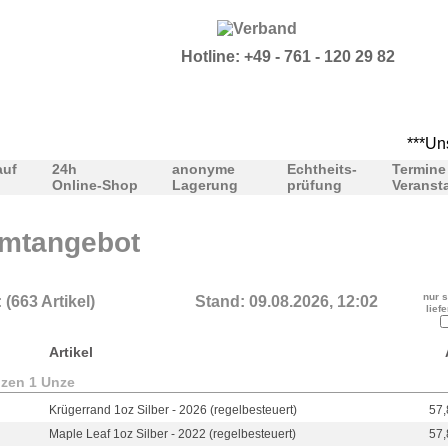
Hotline: +49 - 761 - 120 29 82
***Unser Büro 
auf
24h
anonyme
Echtheits-
Termine
Online-Shop
Lagerung
prüfung
Veranst
mtangebot
nur s
: (663 Artikel)
Stand: 09.08.2026, 12:02
lief
Artikel
zen 1 Unze
Krügerrand 1oz Silber - 2026 (regelbesteuert)
57,
Maple Leaf 1oz Silber - 2022 (regelbesteuert)
57,