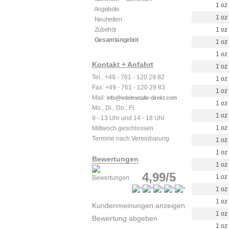
1 oz
Angebote
1 oz
Neuheiten
Zubehör
1 oz
Gesamtangebot
1 oz
1 oz
Kontakt + Anfahrt
1 oz
Tel.: +49 - 761 - 120 29 82
1 oz
Fax: +49 - 761 - 120 29 83
1 oz
Mail:
info@edelmetalle-direkt.com
1 oz
Mo., Di., Do., Fr.
1 oz
9 - 13 Uhr und 14 - 18 Uhr
1 oz
Mittwoch geschlossen
Termine nach Vereinbarung
1 oz
1 oz
Bewertungen
1 oz
4,99/5
1 oz
1 oz
1 oz
Kundenmeinungen anzeigen
1 oz
Bewertung abgeben
1 oz