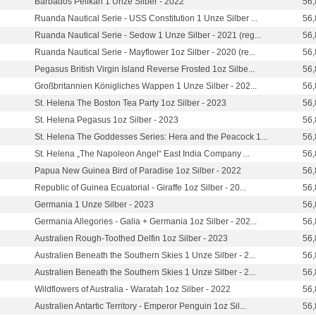
Barbados Pelikan 1 Unze Silber - 2022
56,
Ruanda Nautical Serie - USS Constitution 1 Unze Silber ...
56,
Ruanda Nautical Serie - Sedow 1 Unze Silber - 2021 (reg...
56,
Ruanda Nautical Serie - Mayflower 1oz Silber - 2020 (re...
56,
Pegasus British Virgin Island Reverse Frosted 1oz Silbe...
56,
Großbritannien Königliches Wappen 1 Unze Silber - 202...
56,
St. Helena The Boston Tea Party 1oz Silber - 2023
56,
St. Helena Pegasus 1oz Silber - 2023
56,
St. Helena The Goddesses Series: Hera and the Peacock 1...
56,
St. Helena „The Napoleon Angel“ East India Company ...
56,
Papua New Guinea Bird of Paradise 1oz Silber - 2022
56,
Republic of Guinea Ecuatorial - Giraffe 1oz Silber - 20...
56,
Germania 1 Unze Silber - 2023
56,
Germania Allegories - Galia + Germania 1oz Silber - 202...
56,
Australien Rough-Toothed Delfin 1oz Silber - 2023
56,
Australien Beneath the Southern Skies 1 Unze Silber - 2...
56,
Australien Beneath the Southern Skies 1 Unze Silber - 2...
56,
Wildflowers of Australia - Waratah 1oz Silber - 2022
56,
Australien Antartic Territory - Emperor Penguin 1oz Sil...
56,