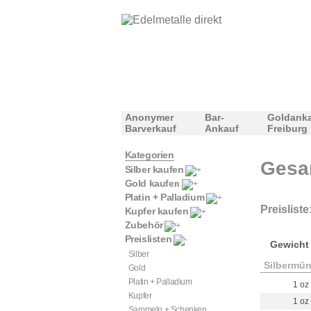
Anonymer
Bar-
Goldank
Barverkauf
Ankauf
Freiburg
Kategorien
Gesa
Silber kaufen
Gold kaufen
Platin + Palladium
Preisliste
Kupfer kaufen
Zubehör
Preislisten
Gewicht
Silber
Silbermün
Gold
Platin + Palladium
1 oz
Kupfer
1 oz
Sammeln + Schenken