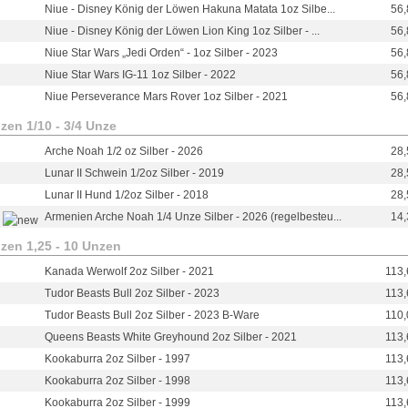
Niue - Disney König der Löwen Hakuna Matata 1oz Silbe...
56,
Niue - Disney König der Löwen Lion King 1oz Silber - ...
56,
Niue Star Wars „Jedi Orden“ - 1oz Silber - 2023
56,
Niue Star Wars IG-11 1oz Silber - 2022
56,
Niue Perseverance Mars Rover 1oz Silber - 2021
56,
zen 1/10 - 3/4 Unze
Arche Noah 1/2 oz Silber - 2026
28,
Lunar II Schwein 1/2oz Silber - 2019
28,
Lunar II Hund 1/2oz Silber - 2018
28,
Armenien Arche Noah 1/4 Unze Silber - 2026 (regelbesteu...
14,
zen 1,25 - 10 Unzen
Kanada Werwolf 2oz Silber - 2021
113
Tudor Beasts Bull 2oz Silber - 2023
113
Tudor Beasts Bull 2oz Silber - 2023 B-Ware
110
Queens Beasts White Greyhound 2oz Silber - 2021
113
Kookaburra 2oz Silber - 1997
113
Kookaburra 2oz Silber - 1998
113
Kookaburra 2oz Silber - 1999
113