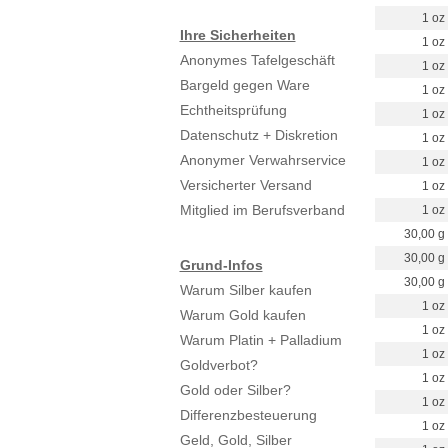
1 oz
Ihre Sicherheiten
1 oz
Anonymes Tafelgeschäft
1 oz
Bargeld gegen Ware
1 oz
Echtheitsprüfung
1 oz
Datenschutz + Diskretion
1 oz
Anonymer Verwahrservice
1 oz
Versicherter Versand
1 oz
Mitglied im Berufsverband
1 oz
30,00 g
30,00 g
Grund-Infos
30,00 g
Warum Silber kaufen
1 oz
Warum Gold kaufen
1 oz
Warum Platin + Palladium
1 oz
Goldverbot?
1 oz
Gold oder Silber?
1 oz
Differenzbesteuerung
1 oz
Geld, Gold, Silber