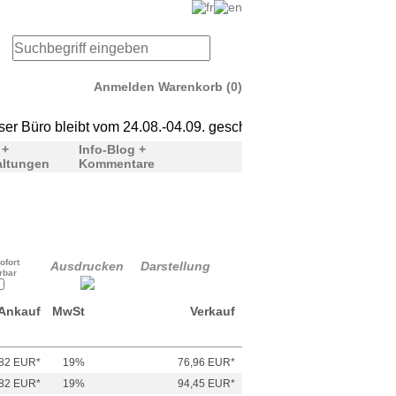
Anmelden
Warenkorb (0)
bleibt vom 24.08.-04.09. geschlossen. Ab dem 07.09. sind wir wi
***Unser Büro bleibt vom
 +
Info-Blog +
altungen
Kommentare
ofort
Ausdrucken
Darstellung
erbar
Ankauf
MwSt
Verkauf
82 EUR*
19%
76,96 EUR*
82 EUR*
19%
94,45 EUR*