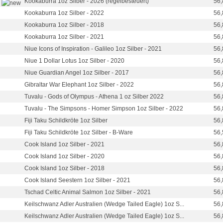
Kookaburra 1oz Silber - 2026 (regelbesteuert)
56,
Kookaburra 1oz Silber - 2022
56,
Kookaburra 1oz Silber - 2018
56,
Kookaburra 1oz Silber - 2021
56,
Niue Icons of Inspiration - Galileo 1oz Silber - 2021
56,
Niue 1 Dollar Lotus 1oz Silber - 2020
56,
Niue Guardian Angel 1oz Silber - 2017
56,
Gibraltar War Elephant 1oz Silber - 2022
56,
Tuvalu - Gods of Olympus - Athena 1 oz Silber 2022
56,
Tuvalu - The Simpsons - Homer Simpson 1oz Silber - 2022
56,
Fiji Taku Schildkröte 1oz Silber
56,
Fiji Taku Schildkröte 1oz Silber - B-Ware
56,
Cook Island 1oz Silber - 2021
56,
Cook Island 1oz Silber - 2020
56,
Cook Island 1oz Silber - 2018
56,
Cook Island Seestern 1oz Silber - 2021
56,
Tschad Celtic Animal Salmon 1oz Silber - 2021
56,
Keilschwanz Adler Australien (Wedge Tailed Eagle) 1oz S...
56,
Keilschwanz Adler Australien (Wedge Tailed Eagle) 1oz S...
56,