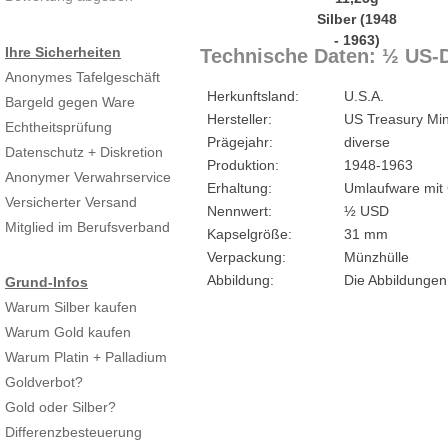
Ihre Sicherheiten
Technische Daten: ½ US-Do
Anonymes Tafelgeschäft
Herkunftsland:
U.S.A.
Bargeld gegen Ware
Hersteller:
US Treasury Min
Echtheitsprüfung
Prägejahr:
diverse
Datenschutz + Diskretion
Produktion:
1948-1963
Anonymer Verwahrservice
Erhaltung:
Umlaufware mit
Versicherter Versand
Nennwert:
½ USD
Mitglied im Berufsverband
Kapselgröße:
31 mm
Verpackung:
Münzhülle
Abbildung:
Die Abbildungen
Grund-Infos
Warum Silber kaufen
Warum Gold kaufen
Warum Platin + Palladium
Goldverbot?
Gold oder Silber?
Differenzbesteuerung