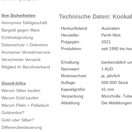
Ihre Sicherheiten
Technische Daten: Kookab
Anonymes Tafelgeschäft
Herkunftsland:
Australien
Bargeld gegen Ware
Hersteller:
Perth Mint
Echtheitsprüfung
Prägejahr:
2021
Datenschutz + Diskretion
Produktion:
seit 1990 bis he
Anonymer Verwahrservice
Versicherter Versand
Erhaltung:
bankenüblich un
Mitglied im Berufsverband
Nennwert:
1 AUD
Motivwechsel:
ja, jährlich
Auflage:
500.000 Stück
Grund-Infos
Kapselgröße:
41 mm
Warum Silber kaufen
Verpackung:
Münzhülle, Tub
Warum Gold kaufen
Abbildung:
Die Abbildungen
Warum Platin + Palladium
Goldverbot?
Gold oder Silber?
Differenzbesteuerung