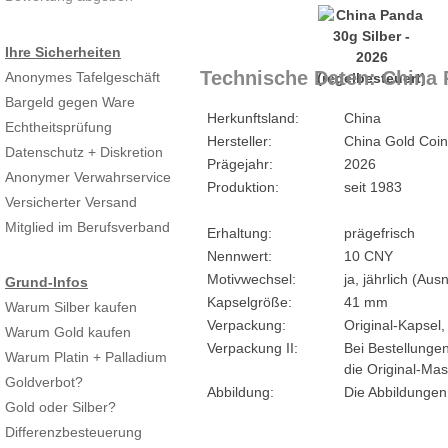
Ihre Sicherheiten
Technische Daten: China P
Anonymes Tafelgeschäft
Bargeld gegen Ware
Herkunftsland:
China
Echtheitsprüfung
Hersteller:
China Gold Coin
Datenschutz + Diskretion
Prägejahr:
2026
Anonymer Verwahrservice
Produktion:
seit 1983
Versicherter Versand
Mitglied im Berufsverband
Erhaltung:
prägefrisch
Nennwert:
10 CNY
Motivwechsel:
ja, jährlich (A
Grund-Infos
Kapselgröße:
41 mm
Warum Silber kaufen
Verpackung:
Original-Kapsel,
Warum Gold kaufen
Verpackung II:
Bei Bestellungen
Warum Platin + Palladium
die Original-Mas
Goldverbot?
Abbildung:
Die Abbildungen
Gold oder Silber?
Differenzbesteuerung