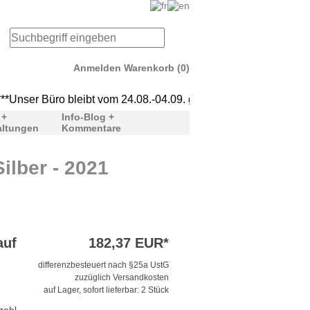
Anmelden
Warenkorb (0)
nser Büro bleibt vom 24.08.-04.09. geschlossen. Ab dem 07.09. s
***Unser Büro bleibt vom
 +
Info-Blog +
altungen
Kommentare
lber - 2021
auf
182,37 EUR*
differenzbesteuert nach §25a UstG
zuzüglich Versandkosten
auf Lager, sofort lieferbar: 2 Stück