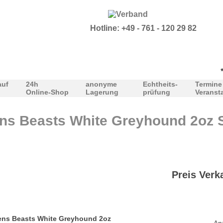
Hotline: +49 - 761 - 120 29 82
***U
auf
24h
anonyme
Echtheits-
Termine
Online-Shop
Lagerung
prüfung
Veranst
s Beasts White Greyhound 2oz Si
Preis Verk