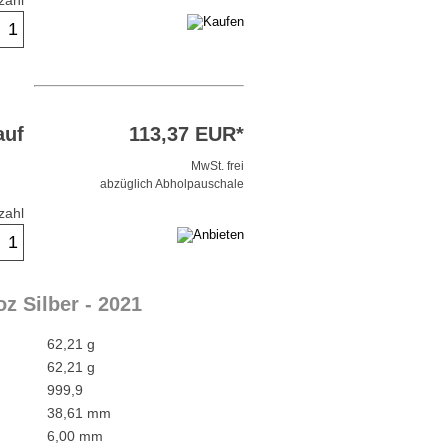
zahl
auf
113,37 EUR*
MwSt. frei
abzüglich Abholpauschale
zahl
 Silber - 2021
62,21 g
62,21 g
999,9
38,61 mm
6,00 mm