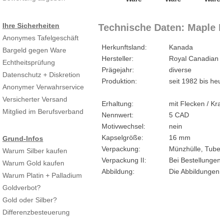
Ihre Sicherheiten
Technische Daten: Maple 
Anonymes Tafelgeschäft
Herkunftsland:
Kanada
Bargeld gegen Ware
Hersteller:
Royal Canadian
Echtheitsprüfung
Prägejahr:
diverse
Datenschutz + Diskretion
Produktion:
seit 1982 bis he
Anonymer Verwahrservice
Versicherter Versand
Erhaltung:
mit Flecken / Kr
Mitglied im Berufsverband
Nennwert:
5 CAD
Motivwechsel:
nein
Kapselgröße:
16 mm
Grund-Infos
Verpackung:
Münzhülle, Tub
Warum Silber kaufen
Verpackung II:
Bei Bestellunge
Warum Gold kaufen
Abbildung:
Die Abbildungen
Warum Platin + Palladium
Goldverbot?
Gold oder Silber?
Differenzbesteuerung