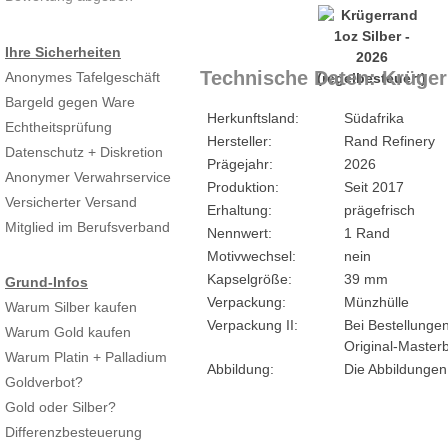
Ihre Sicherheiten
Technische Daten: Krügerr
Anonymes Tafelgeschäft
Bargeld gegen Ware
Herkunftsland:
Südafrika
Echtheitsprüfung
Hersteller:
Rand Refinery
Datenschutz + Diskretion
Prägejahr:
2026
Anonymer Verwahrservice
Produktion:
Seit 2017
Versicherter Versand
Erhaltung:
prägefrisch
Mitglied im Berufsverband
Nennwert:
1 Rand
Motivwechsel:
nein
Kapselgröße:
39 mm
Grund-Infos
Verpackung:
Münzhülle
Warum Silber kaufen
Verpackung II:
Bei Bestellungen
Warum Gold kaufen
Original-Masterb
Warum Platin + Palladium
Abbildung:
Die Abbildungen
Goldverbot?
Gold oder Silber?
Differenzbesteuerung