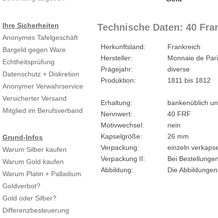
Ihre Sicherheiten
Technische Daten: 40 Fra
Anonymes Tafelgeschäft
Herkunftsland:
Frankreich
Bargeld gegen Ware
Hersteller:
Monnaie de Par
Echtheitsprüfung
Prägejahr:
diverse
Datenschutz + Diskretion
Produktion:
1811 bis 1812
Anonymer Verwahrservice
Versicherter Versand
Erhaltung:
bankenüblich un
Mitglied im Berufsverband
Nennwert:
40 FRF
Motivwechsel:
nein
Kapselgröße:
26 mm
Grund-Infos
Verpackung:
einzeln verkapse
Warum Silber kaufen
Verpackung II:
Bei Bestellunge
Warum Gold kaufen
Abbildung:
Die Abbildungen
Warum Platin + Palladium
Goldverbot?
Gold oder Silber?
Differenzbesteuerung