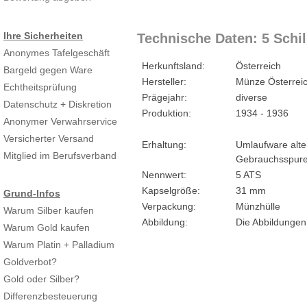
Ihre Sicherheiten
Technische Daten: 5 Schill
Anonymes Tafelgeschäft
Herkunftsland:
Österreich
Bargeld gegen Ware
Hersteller:
Münze Österrei
Echtheitsprüfung
Prägejahr:
diverse
Datenschutz + Diskretion
Produktion:
1934 - 1936
Anonymer Verwahrservice
Versicherter Versand
Erhaltung:
Umlaufware alte
Mitglied im Berufsverband
Gebrauchsspur
Nennwert:
5 ATS
Kapselgröße:
31 mm
Grund-Infos
Verpackung:
Münzhülle
Warum Silber kaufen
Abbildung:
Die Abbildungen
Warum Gold kaufen
Warum Platin + Palladium
Goldverbot?
Gold oder Silber?
Differenzbesteuerung