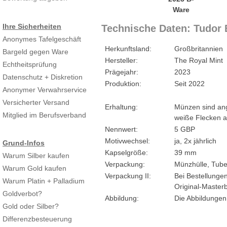
Ihre Sicherheiten
Technische Daten: Tudor B
Anonymes Tafelgeschäft
Herkunftsland:
Großbritannien
Bargeld gegen Ware
Hersteller:
The Royal Mint
Echtheitsprüfung
Prägejahr:
2023
Datenschutz + Diskretion
Produktion:
Seit 2022
Anonymer Verwahrservice
Versicherter Versand
Erhaltung:
Münzen sind an
Mitglied im Berufsverband
weiße Flecken a
Nennwert:
5 GBP
Motivwechsel:
ja, 2x jährlich
Grund-Infos
Kapselgröße:
39 mm
Warum Silber kaufen
Verpackung:
Münzhülle, Tube
Warum Gold kaufen
Verpackung II:
Bei Bestellungen
Warum Platin + Palladium
Original-Masterb
Goldverbot?
Abbildung:
Die Abbildungen
Gold oder Silber?
Differenzbesteuerung