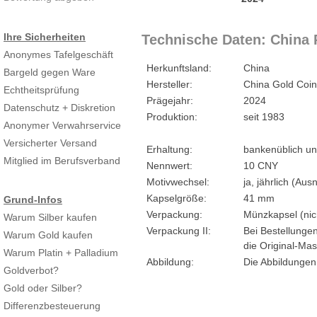
Ihre Sicherheiten
Technische Daten: China 
Anonymes Tafelgeschäft
Herkunftsland:
China
Bargeld gegen Ware
Hersteller:
China Gold Coin
Echtheitsprüfung
Prägejahr:
2024
Datenschutz + Diskretion
Produktion:
seit 1983
Anonymer Verwahrservice
Versicherter Versand
Erhaltung:
bankenüblich un
Mitglied im Berufsverband
Nennwert:
10 CNY
Motivwechsel:
ja, jährlich (A
Kapselgröße:
41 mm
Grund-Infos
Verpackung:
Münzkapsel (nich
Warum Silber kaufen
Verpackung II:
Bei Bestellungen
Warum Gold kaufen
die Original-Mas
Warum Platin + Palladium
Abbildung:
Die Abbildungen
Goldverbot?
Gold oder Silber?
Differenzbesteuerung