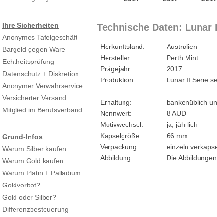
Ihre Sicherheiten
Technische Daten: Lunar I
Anonymes Tafelgeschäft
Herkunftsland:
Australien
Bargeld gegen Ware
Hersteller:
Perth Mint
Echtheitsprüfung
Prägejahr:
2017
Datenschutz + Diskretion
Produktion:
Lunar II Serie s
Anonymer Verwahrservice
Versicherter Versand
Erhaltung:
bankenüblich un
Mitglied im Berufsverband
Nennwert:
8 AUD
Motivwechsel:
ja, jährlich
Kapselgröße:
66 mm
Grund-Infos
Verpackung:
einzeln verkapse
Warum Silber kaufen
Abbildung:
Die Abbildungen
Warum Gold kaufen
Warum Platin + Palladium
Goldverbot?
Gold oder Silber?
Differenzbesteuerung