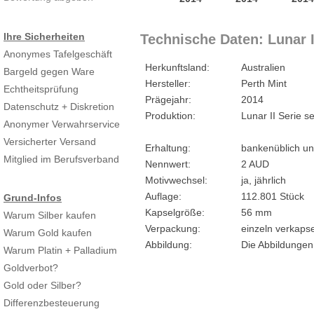
Ihre Sicherheiten
Technische Daten: Lunar II
Anonymes Tafelgeschäft
Herkunftsland:
Australien
Bargeld gegen Ware
Hersteller:
Perth Mint
Echtheitsprüfung
Prägejahr:
2014
Datenschutz + Diskretion
Produktion:
Lunar II Serie s
Anonymer Verwahrservice
Versicherter Versand
Erhaltung:
bankenüblich un
Mitglied im Berufsverband
Nennwert:
2 AUD
Motivwechsel:
ja, jährlich
Auflage:
112.801 Stück
Grund-Infos
Kapselgröße:
56 mm
Warum Silber kaufen
Verpackung:
einzeln verkapse
Warum Gold kaufen
Abbildung:
Die Abbildungen
Warum Platin + Palladium
Goldverbot?
Gold oder Silber?
Differenzbesteuerung